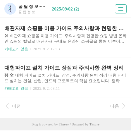
꿀 팁 정 보 ~ ~
2025/09/02 (2)
꿀 팁 정 보 ~ ~
배관자재 쇼핑몰 이용 가이드 주의사항과 현명한 쇼핑 방법
🛠️ 배관자재 쇼핑몰 이용 가이드: 주의사항과 현명한 쇼핑 방법 온라
인 쇼핑의 발달로 배관자재 구매도 온라인 쇼핑몰을 통해 이루어지
는 것이 일반화되었습니다. 다양한 제품과 가격 비교가 가능하지만,
카테고리 없음
2025. 9. 2. 17:13
동시에 주의해야 할 사항들도 많습니다. 이 가이드에서는 배관자재
쇼핑몰 이용 시 주의해야 할 점과 현명하게 쇼핑하는 방법을 상세히
분석하여, 소비자들이 안전하고 효율적인 쇼핑을 할 수 있도록 돕고
대형파이프 설치 가이드 장점과 주의사항 완벽 정리
자 합니다. 최근 배관자재 가격 상승과 품질 관리 이슈 등으로 소비
자들의 현명한 선택이 더욱 중요해지고 있습니다. 더 나아가 친환경
🚧 🛠️ 대형 파이프 설치 가이드: 장점, 주의사항 완벽 정리 대형 파이
자재의 등장 및 기술 발전 또한 시장의 변화를 주도하고 있으며, 소
프 설치는 건설, 산업, 인프라 프로젝트의 핵심 요소입니다. 정확하
비자는 이러한 변화를 이해하고 제품 선택에 반영해야 합니다. 본 가
고 안전한 설치는 프로젝트 성공과 장기적인 효율성에 직결됩니다.
카테고리 없음
2025. 9. 2. 08:11
이드는 이러한 시장 변화를 반영하..
최근 지속 가능한 인프라 구축에 대한 관심 증가와 함께 대형 파이프
설치 기술의 중요성 또한 날로 높아지고 있습니다. 이 가이드에서는
다양한 대형 파이프 설치 방법을 비교 분석하고, 각 방법의 장단점,
이전
다음
주의사항, 최적의 선택 기준을 제시하여 효율적이고 안전한 설치를
위한 정보를 제공합니다. 본 가이드는 다년간의 현장 경험과 전문가
의견을 바탕으로 작성되었으며, 실제 사례를 통해 보다 현실적인 이
Blog is powered by
Tistory
/ Designed by
Tistory
해를 돕고자 합니다. 특히, 안전사고 예방을 위한 구체적인 체크리스
트를 제공하여 ..