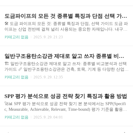
화와 기술 발전에 따라 대형각관 관련 전문가의 수요가 증가하고 있
으며, 숙련된 인력 확보가 기업의 경쟁력을 좌우하는 중요한 요소로
자리 잡았습니다. 따라서 체계적인 교육을 통한 전문성 향상은 개인
도금파이프의 모든 것 종류별 특징과 단점 선택 가이드
의 경력 개발과 기업의 성장 모두에 필수적인 요소가 되었습니다. 이
가이드는 과정 선택에 어려움을 겪는 분들에게 실질적인 도움을 제
🛠️ 도금 파이프의 모든 것: 종류별 특징과 단점, 선택 가이드 도금 파
공하고자, 다양한 과정의 특징, 장단점, 실제 수강생 후기, 전문가 의
이프는 산업 전반에 걸쳐 널리 사용되는 중요한 자재입니다. 내구성,
견 등을 종합적으로 분석하여 제시합니다. 🎯 대형각관 과정의 중요
내식성, 미관 등 다양한 장점을 제공하지만, 종류와 특성에 따라 적
카테고리 없음
2025. 9. 29. 21:23
성과 시의..
합한 용도가 다릅니다. 최근에는 친환경적인 도금 기술의 발전과 더
불어 다양한 도금 파이프가 시장에 출시되고 있으며, 소비자의 선택
폭이 넓어지고 있습니다. 이러한 다양한 옵션 속에서 최적의 파이프
일반구조용탄소강관 제대로 알고 쓰자 종류별 비교분석과 선택 가이드
를 선택하는 것은 비용 효율성과 장기적인 성능 유지를 위해 매우 중
요합니다. 본 가이드에서는 주요 도금 파이프의 종류, 특징, 단점을
🏗️ 일반구조용탄소강관 제대로 알고 쓰자: 종류별 비교분석과 선택
비교 분석하고, 상황별 최적의 선택을 제시하여 효율적인 의사결정
가이드 📏 일반구조용탄소강관은 건축, 토목, 기계 등 다양한 산업
을 지원합니다. 본 가이드를 통해 도금 파이프 선택에 대한 어려움을
분야에서 널리 사용되는 필수적인 자재입니다. 최근 건설 경기의 변
카테고리 없음
2025. 9. 29. 12:35
해소하고, 프로젝트의..
동과 안전에 대한 사회적 관심 증대에 따라, 강관의 품질 및 적절한
선택의 중요성이 더욱 커지고 있습니다. 다양한 강종과 규격의 강관
이 존재하며, 각각의 특성을 이해하고 프로젝트에 적합한 강관을 선
SPP 평가 분석으로 성공 전략 찾기 특징과 활용 방법
택하는 것은 공사비 절감, 공기 단축, 안전 확보에 직결됩니다. 본 가
이드는 일반구조용탄소강관의 종류별 특징을 비교 분석하고, 최적
🚀📊 SPP 평가 분석으로 성공 전략 찾기 본 분석에서는 SPP(Specifi
의 선택을 위한 실용적인 정보를 제공합니다. 특히, 실제 사용자들의
c, Measurable, Achievable, Relevant, Time-bound) 평가 기준을 활용하
경험과 전문가 의견을 바탕으로 객관적인 비교 분석을 통해 최고의
여 성공 전략을 도출하는 방법을 다룹니다. 오늘날의 빠르게 변화하
카테고리 없음
2025. 9. 29. 04:01
선택을 돕고자 ..
는 시장 환경에서 효과적인 전략 수립은 기업의 생존과 성장에 필수
적입니다. 단순히 목표를 설정하는 것을 넘어, 그 목표 달성을 위한
구체적인 계획과 측정 가능한 지표, 그리고 현실적인 실행 방안을 설