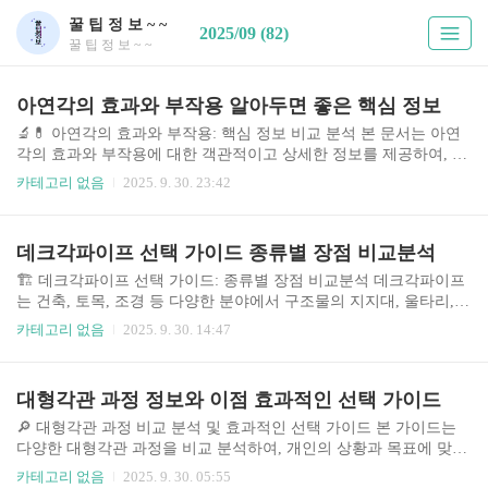
꿀 팁 정 보 ~ ~
2025/09 (82)
꿀 팁 정 보 ~ ~
아연각의 효과와 부작용 알아두면 좋은 핵심 정보
🔬💊 아연각의 효과와 부작용: 핵심 정보 비교 분석 본 문서는 아연
각의 효과와 부작용에 대한 객관적이고 상세한 정보를 제공하여, 소
비자의 현명한 선택을 돕고자 작성되었습니다. 아연은 필수 영양소
카테고리 없음
2025. 9. 30. 23:42
이지만 과다 섭취는 건강에 악영향을 미칠 수 있으므로, 본 자료를
통해 아연각 선택에 필요한 정보를 얻으시기 바랍니다. 아연의 중요
성이 증가함에 따라 시장에는 다양한 아연 제품들이 출시되고 있으
데크각파이프 선택 가이드 종류별 장점 비교분석
며, 각 제품마다 함량, 형태, 부형제 등의 차이가 존재합니다. 따라
서, 자신의 건강 상태와 목적에 맞는 제품을 선택하는 것이 중요합니
🏗️ 데크각파이프 선택 가이드: 종류별 장점 비교분석 데크각파이프
다. 본 분석은 일반적인 정보를 제공하는 것이며, 의학적 조언으로
는 건축, 토목, 조경 등 다양한 분야에서 구조물의 지지대, 울타리,
대체할 수 없습니다. 구체적인 건강 상담은 의사 또는 약사와 상담하
계단 등으로 활용되는 필수적인 자재입니다. 최근 레저 활동의 증가
카테고리 없음
2025. 9. 30. 14:47
시기 바랍니다. 아연 보충제 선택에 앞..
와 함께 개인 주택의 데크, 펜스 등의 설치가 늘어나면서 데크각파이
프 시장 또한 확대되고 있습니다. 다양한 소재, 규격, 강도의 제품들
이 출시되면서 소비자들은 어떤 제품을 선택해야 할지 고민에 빠지
대형각관 과정 정보와 이점 효과적인 선택 가이드
기 쉽습니다. 이 가이드에서는 데크각파이프의 종류별 특징, 장단점,
비교 분석을 통해 최적의 제품 선택에 도움을 드리고자 합니다. 본
🔎 대형각관 과정 비교 분석 및 효과적인 선택 가이드 본 가이드는
가이드는 일반적인 정보를 제공하며, 실제 구매 및 설치 전에는 전문
다양한 대형각관 과정을 비교 분석하여, 개인의 상황과 목표에 맞는
가의 상담을 받는 것이 중요합니다. 특히, 안전과 관련된 사항은 전
최적의 과정 선택을 돕기 위해 작성되었습니다. 최근 산업 현장의 변
카테고리 없음
2025. 9. 30. 05:55
문가의 지침을 따라야 합니다...