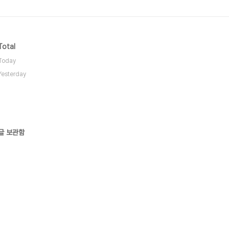
Total
Today
Yesterday
글 보관함