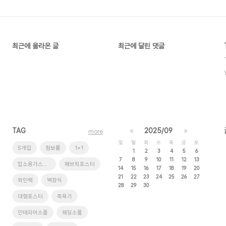
최근에 올라온 글
최근에 달린 댓글
TAG
«
2025/09
»
more
일
월
화
수
목
금
토
5개입
점보롤
1+1
1
2
3
4
5
6
7
8
9
10
11
12
13
업소용가스레인지
패브릭포스터
14
15
16
17
18
19
20
21
22
23
24
25
26
27
와인랙
벽장식
28
29
30
대형포스터
족욕기
인테리어소품
웨딩소품