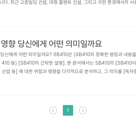
다. 최근 고층빌딩 건설, 대형 플랜트 건설, 그리고 극한 환경에서의 사용
니다. 또한, 친환경적인 건축 자재에 대한 요구 증가와 함께, 재활용성이 
하지만 다양한 강판 종류 중 A51670 강판을 선택하는 기준을 명확히 하
과 영향 당신에게 어떤 의미일까요
향: 당신에게 어떤 의미일까요? SB410은 (SB410의 정확한 명칭과 내용
 410 등) [SB410의 간략한 설명]. 본 분석에서는 SB410의 [SB410
 산업 등] 에 대한 위험과 영향을 다각적으로 분석하고, 그 의미를 [독자층,
습니다. 현재 시장 상황은 [현재 시장 상황에 대한 구체적인 설명, 예: 규제
러한 상황 속에서 SB410의 등장은 [시장 상황과 SB410의 연관성에 대
1