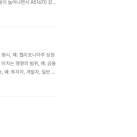
이 늘어나면서 A51670 강판
높은 A51670 강판의 중요성
는 것은 상당한 전문지식을 요구
을 명시, 예: 캘리포니아주 상원
이 미치는 영향의 범위, 예: 금융
 예: 투자자, 개발자, 일반 사
 강화, 기술 발전, 경제 불확
한 설..