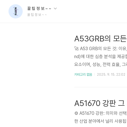
꿀 팁 정 보 ~ ~
꿀 팁 정 보 ~ ~
A53GRB의 모든
🚀 A53 GRB의 모든 것: 이유
nd)에 대한 심층 분석을 제
요소이며, 성능, 전력 효율, 
장 경쟁력, 그리고 사용자 경
카테고리 없음
2025. 9. 15. 22:02
자 합니다. 현재 모바일 시장은
A51670 강판 
⚙️ A51670 강판: 의미와
한 산업 분야에서 널리 사용됩