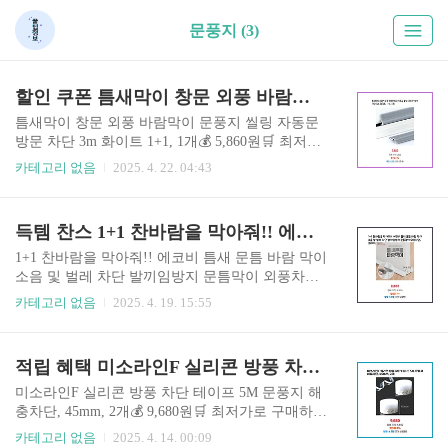
문풍지 (3)
할인 쿠폰 틈새막이 창문 외풍 바람막이 문풍지 씰링 자동문 차단 3m 화이트 1+1개 지금 딱 필요한 물건
틈새막이 창문 외풍 바람막이 문풍지 씰링 자동문
방문 차단 3m 화이트 1+1, 1개💰 5,860원🛒 최저가
로 구매하기✨ 상품 1의 주요 특징구매 이유겨울철
카테고리 없음
2025. 4. 22. 04:43
찬바람이 심하게 들어와서 문풍지를 찾던 중, 3M
의 넉넉한 길이와 1+1 구성이 매력적이었습니다.
설치도 간편하고, 틈새를 효과적으로 막아주어 실
득템 찬스 1+1 찬바람을 막아줘!! 에코비 틈새 문틈 바람 막이 소음 및 벌레 차단 발끼임방지 문틈막이 외풍차단 그레이 1세트 마감 임박
내 온도 유지에 도움이 될 것 같아 구매했습니다.알
고 구매하면 도움되는 팁문틀의 먼지나 이물질을
1+1 찬바람을 막아줘!! 에코비 틈새 문틈 바람 막이
제거하고 붙이면 접착력이 더 좋아집니다. 창문 크
소음 및 벌레 차단 발끼임방지 문틈막이 외풍차단,
기에 맞춰 자르는 것이 중요합니다. 붙이기 전에 위
그레이, 1세트💰 8,800원🛒 최저가로 구매하기⭐ 상
카테고리 없음
2025. 4. 19. 15:55
치를 잘 확인하세요.💰 세일가격 확인하러가기구
품 1 핵심 정보구매 이유겨울철 문틈으로 새어 들
매자 후기설치가 정말 간편했어요! 확실히 바람이
어오는 찬바람 때문에 난방비가 많이 나가서 고민
덜 들어오고 따뜻해졌습니다. 가성비도 좋고 만족
이었는데, 1+1에 가격도 저렴하고 에코비 문틈막이
적립 혜택 미소라인F 실리콘 방풍 차단 테이프 5M 문풍지 해충차단 45mm 2개 놓칠 수 없는 선택
스러운 구매였습니다.사용 환경매끄러운 표면에
가 틈새 차단에 효과적이라는 후기를 보고 구매했
잘 붙습니다. 습기가 많은..
습니다. 소음과 벌레 차단 효과도 기대됩니다.알고
미소라인F 실리콘 방풍 차단 테이프 5M 문풍지 해
구매하면 도움되는 팁문틈 크기를 정확히 측정 후
충차단, 45mm, 2개💰 9,680원🛒 최저가로 구매하기
구매하고, 문틀과 문의 틈새에 맞춰 자르거나 접어
📌 상품 1의 핵심 포인트구매 이유겨울철 찬바람과
카테고리 없음
2025. 4. 14. 00:09
서 사용하면 더욱 효과적입니다. 설치 전 문을 깨끗