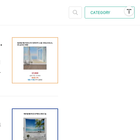
CATEGORY
8cm 05.눈부신 해변 마감 임박
니
수
해
을
트