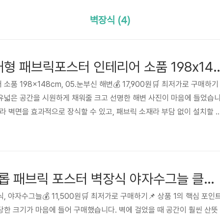
벽장식 (4)
카테고리 1위 특대형 패브릭포스터 인테리어 소품 198x14
품 198x148cm, 05.눈부신 해변💰 17,900원🛒 최저가로 구매하기
이유넓은 공간을 시원하게 채워줄 크고 선명한 해변 사진이 마음에 들었습
이즈라 벽면을 효과적으로 장식할 수 있고, 패브릭 소재라 부담 없이 설치할 
고 구매하면 도움되는 팁벽면 크기를 꼭 확인하고 구매하세요. 벽걸이용
요합니다.📌 제품 상세정보 더보기구매자 후기생각보다 훨씬 멋있어요! 
방 분위기가 확 바뀌었습니다. 만족스러운 구매였습니다.사용 환경직사광선
 피하고, 먼지는 마른 천으로 가볍게 닦아주세요.자주 묻는 질문◆ ..
빠른 배송 어반프롭 패브릭 포스터 벽장식 야자수그늘 클릭 한 번으로 구매
 야자수그늘💰 11,500원🛒 최저가로 구매하기📌 상품 1의 핵심 포인
한 크기가 마음에 들어 구매했습니다. 벽에 걸었을 때 공간이 훨씬 산뜻