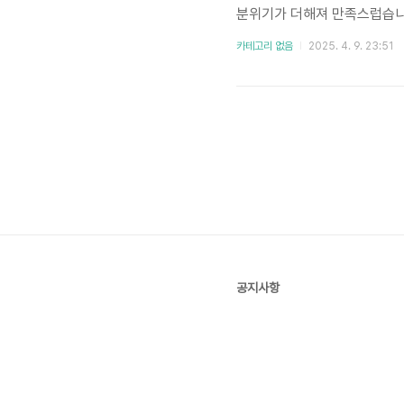
분위기가 더해져 만족스럽습니
는 핀이나 테이프를 사용하세요
카테고리 없음
2025. 4. 9. 23:51
알아보기구매자 후기생각보다 
반겨주는 느낌이라 좋습니다.
므로 욕실 등 습한 곳은 피하
운 캔버스 ..
공지사항