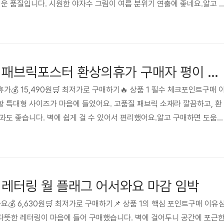
러운 품질입니다. 시원한 야자수 그림이 여름 분위기 연출에 좋네요.알고 
와 포스터 재질을 고려하여 핀이나 테이프를 선택하세요. 벽에 직접 붙이
이 좋습니다.🔍 현재가격 알아보기구매자 후기생각보다 색감이 더 예쁘고
었는데 분위기가 확 살아났습니다. 만족스러운 구매였습니다.사용 환경직
곳에 걸어두는 것이 좋습니다. 습기가 많은 곳은 피하세요. 깨끗한 천으로
즉시 할인 특대형 패브릭포스터 환상의휴가 구매자 평이 좋은 상품
💰 15,490원🛒 최저가로 구매하기🔥 상품 1 필수 체크포인트구매 
 특대형 사이즈가 마음에 들었어요. 고품질 패브릭 소재라 깔끔하고, 환
과도 좋습니다. 벽에 쉽게 걸 수 있어서 편리했어요.알고 구매하면 도움되
고, 포스터 크기와 비교하여 구매하세요. 벽걸이용 핀이나 테이프 준비 필
자 후기생각보다 훨씬 크고 고급스러워요! 화질도 선명하고, 방 분위기가
매였습니다.사용 환경직사광선을 피해주세요. 습기가 많은 곳은 피하고,
 오래 사용할 수 있습니다. 날카로운 물건에 주의하세요.자주 묻는 질문
 레터링 월 플래그 어서와요 마감 임박
요💰 6,630원🛒 최저가로 구매하기📌 상품 1의 핵심 포인트구매 이유
따뜻한 레터링이 마음에 들어 구매했습니다. 벽에 걸어두니 공간에 포근