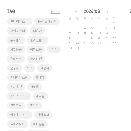
TAG
«
2026/08
»
more
일
월
화
수
목
금
토
린나이가스레인지
1구가스레인지
1
2
3
4
5
6
7
8
대형포스터
대용량
9
10
11
12
13
14
15
16
17
18
19
20
21
22
수지몰드
실리콘몰드
23
24
25
26
27
28
29
30
31
사무용품
웨딩소품
1리터
혼합색상
아기안전
문풍지
1+1
벽장식
인테리어소품
5개입
벽지추천
점보롤
패브릭포스터
세탁볼
건강간식
족욕기
업소용가스레인지
단열벽지
도어스토퍼
파티용품