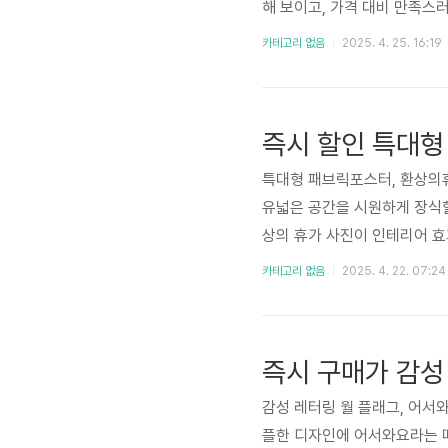
해 보이고, 가격 대비 만족스
매하면 도움되는 팁벽면 소재
카테고리 없음
2025. 4. 25. 16:19
전에 위치를 미리 확인하는 것
재질도 괜찮아요. 거실에 걸
광선을 피해 서늘하고 건조한 
가볍..
특대형 패브릭포스터, 환상의휴가
유넓은 공간을 시원하게 장식할
상의 휴가 사진이 인테리어 효
는 팁벽면 크기를 먼저 측정하
카테고리 없음
2025. 4. 22. 07:24
수!🔍 현재가격 알아보기구매
확 바뀌었어요. 만족스러운 구
통풍이 잘 되는 곳에 걸어두면
즉시 구매가 감성
세탁은 ..
감성 레터링 월 플래그, 어서와
플한 디자인에 어서와요라는 