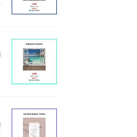
구
기
,
사
이
◆
심
한