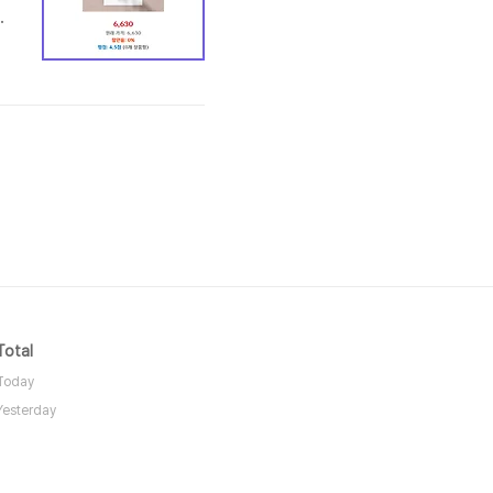
맞
면
하
러
Total
Today
Yesterday