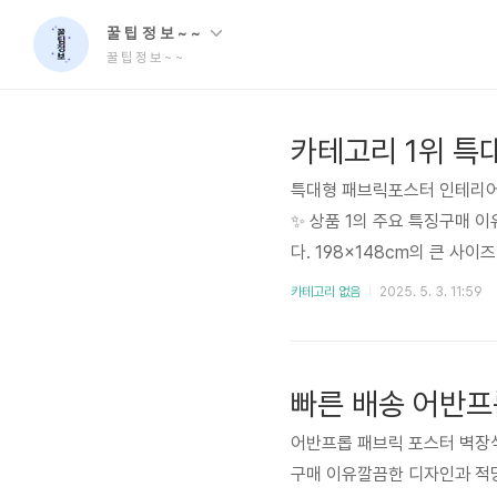
꿀 팁 정 보 ~ ~
꿀 팁 정 보 ~ ~
특대형 패브릭포스터 인테리어 소
✨ 상품 1의 주요 특징구매 
다. 198x148cm의 큰 사
있을 것 같아 구매했습니다.알
카테고리 없음
2025. 5. 3. 11:59
핀이나 테이프는 별도 구매 필
변 사진이 정말 선명하고, 
피해주세요. 습기가 많은 곳은
어반프롭 패브릭 포스터 벽장식,
구매 이유깔끔한 디자인과 적당