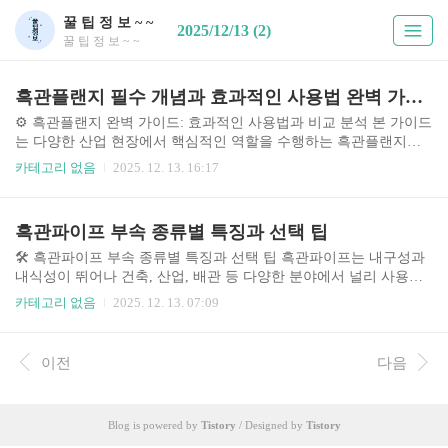
꿀 팁 정 보 ~ ~
2025/12/13 (2)
꿀 팁 정 보 ~ ~
흑관플랜지 필수 개념과 효과적인 사용법 완벽 가이드
⚙️ 흑관플랜지 완벽 가이드: 효과적인 사용법과 비교 분석 본 가이드
는 다양한 산업 현장에서 핵심적인 역할을 수행하는 흑관플랜지를
심도 있게 분석하고, 효과적인 사용법과 선택 기준을 제시합니다. 흑
카테고리 없음
2025. 12. 13. 16:17
관플랜지의 종류, 특징, 장단점 비교를 통해 사용자들이 최적의 제품
을 선택하고 안전하고 효율적인 시스템 구축에 도움을 드립니다. 최
근 산업 자동화 및 고압 시스템의 증가로 인해 흑관플랜지의 중요성
흑관파이프 부속 종류별 특징과 선택 팁
이 더욱 커지고 있으며, 이에 대한 정확한 이해와 적절한 선택은 시
스템 안정성과 경제성에 직결됩니다. 본 가이드는 풍부한 실제 사례
🛠️ 흑관파이프 부속 종류별 특징과 선택 팁 흑관파이프는 내구성과
와 전문가 의견을 바탕으로 작성되어, 실무에 바로 적용할 수 있는
내식성이 뛰어나 건축, 산업, 배관 등 다양한 분야에서 널리 사용됩
실질적인 정보를 제공합니다. 🤔 흑관플랜지의 중요성과 배경 흑관
니다. 하지만 흑관파이프 자체만으로는 시스템 구축이 불가능하며,
카테고리 없음
2025. 12. 13. 07:09
플랜지는 배관..
다양한 부속품들의 조합을 통해 원하는 배관 시스템을 완성할 수 있
습니다. 최근 친환경 소재 및 스마트 기술의 발전으로 인해 흑관파이
프 부속 시장 또한 꾸준히 성장하고 있으며, 소비자의 선택 폭이 넓
이전
다음
어지고 있습니다. 특히, 고온·고압 환경이나 특수한 용도에 맞는 고
성능 부속의 수요가 증가하고 있으며, 이에 따라 다양한 소재와 기능
을 갖춘 부속들이 출시되고 있습니다. 이러한 변화 속에서 소비자들
Blog is powered by
Tistory
/ Designed by
Tistory
은 자신에게 맞는 최적의 부속을 선택하는 것이 중요해지고 있으며,
잘못된 부속 선택은 누수, 파손 등..