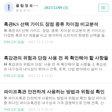
꿀 팁 정 보 ~ ~
2025/12/09 (3)
꿀 팁 정 보 ~ ~
흑관KS 선택 가이드 장점 종류 차이점 비교분석
🛠️ 흑관 KS 선택 가이드: 장점, 종류, 차이점 비교분석 본 가이드는
다양한 흑관 KS 제품을 비교 분석하여 소비자의 현명한 선택을 돕고
자 작성되었습니다. 흑관 KS는 산업 전반에 걸쳐 널리 사용되는 중
카테고리 없음
2025. 12. 9. 23:38
요한 자재이며, 품질과 내구성, 그리고 가격이 선택에 중요한 영향을
미칩니다. 본 가이드에서는 시중에서 흔히 볼 수 있는 몇 가지 대표
적인 흑관 KS 제품을 중심으로 자세한 비교 분석을 제공합니다. 최
흑강관의 위험과 단점 사용 전 꼭 확인해야 할 사항들
근 원자재 가격 상승과 함께 흑관 KS 시장 또한 변화하고 있으며, 소
비자는 더욱 신중한 선택이 필요합니다. 본 가이드를 통해 흑관 KS
🚧 흑강관의 위험과 단점: 사용 전 꼭 확인해야 할 사항들 ⚠️ 흑강관
선택에 대한 정보를 얻고, 최적의 제품을 선택하는 데 도움이 되기를
은 내구성과 내식성이 뛰어나 건축, 토목, 산업 분야에서 널리 사용
바랍니다. 🤔 흑관 KS의 중요성과 시장 상황 ..
됩니다. 하지만 잘못된 사용이나 관리 소홀로 인해 예상치 못한 위험
카테고리 없음
2025. 12. 9. 14:43
과 단점이 발생할 수 있습니다. 본 글에서는 흑강관의 다양한 위험
요소와 단점을 분석하고, 안전하고 효율적인 사용을 위한 필수 확인
사항들을 상세히 다룹니다. 최근 몇 년간 흑강관 관련 사고 건수가
파이프흑관 안전하게 사용하는 방법과 위험성 확인
증가하는 추세이며, 이는 제품의 품질 관리 부실, 부적절한 설치, 부
식 방지 대책 미흡 등 다양한 요인이 복합적으로 작용한 결과입니다.
🛠️ 파이프흑관 안전하게 사용하는 방법과 위험성 확인 철강 파이프
따라서 흑강관을 사용하기 전에 안전성과 내구성에 대한 충분한 이
중 하나인 파이프흑관은 내구성과 가격 경쟁력으로 인해 건축, 산업,
해와 검토가 매우 중요하며, 본 가이드라인이 안전한 흑강관 사용에
농업 등 다양한 분야에서 널리 사용됩니다. 하지만 부적절한 사용은
카테고리 없음
2025. 12. 9. 05:35
도움이 ..