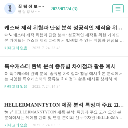
꿀 팁 정 보 ~ ~
2025/07/24 (3)
꿀 팁 정 보 ~ ~
캐스터 제작 위험과 단점 분석 성공적인 제작을 위한 가이드
⚙️🔧 캐스터 제작 위험과 단점 분석: 성공적인 제작을 위한 가이드
본 가이드는 캐스터 제작 과정에서 발생할 수 있는 위험과 단점을 분
석하고, 성공적인 제작을 위한 전략을 제시합니다. 최근 3D 프린팅
카테고리 없음
2025. 7. 24. 23:43
기술의 발전과 소재 다양화로 인해 캐스터 제작은 더욱 용이해졌지
만, 동시에 설계 및 제작 과정에서 발생하는 문제점 또한 증가하고
있습니다. 본 가이드는 다양한 캐스터 유형, 제작 방법, 그리고 발생
특수캐스터 완벽 분석 종류별 차이점과 활용 예시
가능한 문제점들을 심층적으로 분석하여, 제작 과정 전반에 걸친 효
율적인 관리 및 위험 관리 방안을 제시합니다. 특히, 실제 제작 사례
⚙️ 특수캐스터 완벽 분석: 종류별 차이점과 활용 예시 🎙️ 본 분석에서
와 전문가 의견을 바탕으로 현실적인 조언을 제공하여 독자 여러분
는 다양한 특수캐스터의 종류별 차이점과 활용 예시를 상세히 비교
의 성공적인 캐스터 제작을 돕고자 합니다. 🤔 주제 소개 및 중요성
분석합니다. 최근 방송, 게임, 교육 등 다양한 분야에서 특수캐스터
카테고리 없음
2025. 7. 24. 14:34
..
의 활용이 증가하고 있으며, 그 중요성이 날로 커지고 있습니다. 특
수캐스터는 단순히 목소리를 제공하는 것을 넘어, 감정 표현, 상황
연출, 정보 전달 등 다양한 역할을 수행하며 콘텐츠의 몰입도와 효율
HELLERMANNTYTON 제품 분석 특징과 주요 고려 요인
성을 높이는 데 기여합니다. 본 분석을 통해 목적에 맞는 특수캐스터
를 선택하고 활용하는 데 필요한 정보를 제공하고자 합니다. 시장 조
🔌 🔗 HELLERMANNTYTON 제품 분석: 특징과 주요 고려 요인 본
사 결과에 따르면, 특수캐스터 시장은 2023년 기준 연평균 15% 이상
분석에서는 케이블 관리 및 연결 분야의 선두주자인 HELLERMAN
의 성장률을 보이고 있으며, AI 기술 발전과 함께 더욱 다양한 종류
NTYTON의 다양한 제품들을 심층적으로 비교 분석합니다. 산업 자
카테고리 없음
2025. 7. 24. 05:35
의 특수캐스터가..