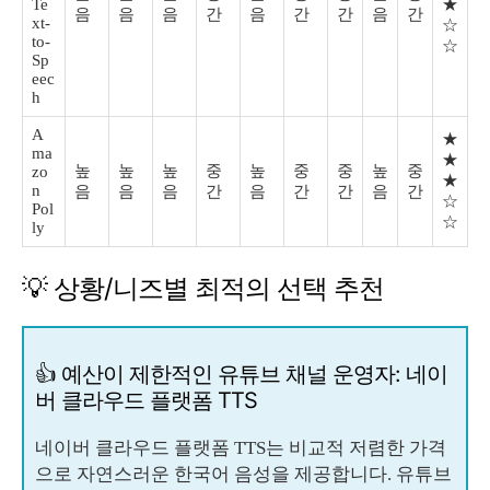
Te
★
음
음
음
간
음
간
간
음
간
xt-
☆
to-
☆
Sp
eec
h
A
★
ma
★
높
높
높
중
높
중
중
높
중
zo
★
n
음
음
음
간
음
간
간
음
간
☆
Pol
☆
ly
💡 상황/니즈별 최적의 선택 추천
👍 예산이 제한적인 유튜브 채널 운영자: 네이
버 클라우드 플랫폼 TTS
네이버 클라우드 플랫폼 TTS는 비교적 저렴한 가격
으로 자연스러운 한국어 음성을 제공합니다. 유튜브