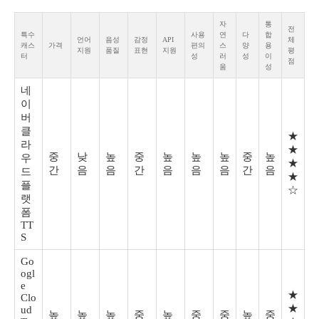
자
통
전
특수
사용
연
다
합
언어
음성
감정
API
체
캐스
가격
편의
스
양
용
지원
품질
표현
지원
평
터
성
러
성
이
점
움
성
네
이
버
클
★
라
★
중
낮
높
중
높
높
높
중
높
우
★
간
음
음
간
음
음
음
간
음
드
★
플
☆
랫
폼
TT
S
Go
ogl
e
★
Clo
★
ud
높
높
높
중
높
중
중
높
중