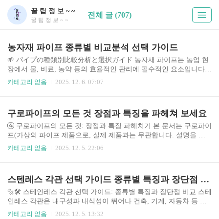
꿀 팁 정 보 ~ ~
전체 글 (707)
꿀 팁 정 보 ~ ~
농자재 파이프 종류별 비교분석 선택 가이드
🌱 パイプの種類別比較分析と選択ガイド 농자재 파이프는 농업 현
장에서 물, 비료, 농약 등의 효율적인 관리에 필수적인 요소입니다.
최근 스마트팜 기술의 발전과 함께 다양한 소재, 기능, 형태의 파이
카테고리 없음
2025. 12. 6. 07:07
프가 개발되면서 선택의 폭이 넓어졌습니다. 하지만 각 파이프의 특
징과 장단점을 정확히 이해하지 못하면 농업 생산성 저하 및 비용 증
가로 이어질 수 있습니다. 본 가이드에서는 다양한 농자재 파이프의
구로파이프의 모든 것 장점과 특징을 파헤쳐 보세요
종류를 비교 분석하고, 농가의 상황에 맞는 최적의 선택을 위한 정보
를 제공합니다. 📊 시장 현황 및 중요성 국내 농자재 파이프 시장은
🚰 구로파이프의 모든 것: 장점과 특징 파헤치기 본 문서는 구로파이
지속적인 성장세를 보이고 있습니다. 스마트팜 확산과 농업 자동화
프(가상의 파이프 제품으로, 실제 제품과는 무관합니다. 설명을 위
추세에 따라 내구성과 효율성이 높은 파이프에 대한 수요가 증가하
한 가상 제품입니다.)의 모든 측면을 깊이 있게 분석하여, 제품 선택
카테고리 없음
2025. 12. 5. 22:06
고..
에 실질적인 도움을 제공하고자 작성되었습니다. 최근 건축 및 토목
공사의 증가와 더불어 파이프 시장의 경쟁이 치열해지고 있으며, 소
비자들은 다양한 제품 중에서 최적의 선택을 내려야 하는 어려움에
스텐레스 각관 선택 가이드 종류별 특징과 장단점 비교
직면하고 있습니다. 본 분석에서는 구로파이프를 중심으로, 다양한
측면을 객관적으로 비교 분석하여 소비자의 현명한 구매 결정을 돕
🔩🛠️ 스테인레스 각관 선택 가이드: 종류별 특징과 장단점 비교 스테
고자 합니다. 🤔 주제의 중요성 및 배경 파이프는 건축, 토목, 산업
인레스 각관은 내구성과 내식성이 뛰어나 건축, 기계, 자동차 등 다
시설 등 다양한 분야에서 필수적인 자재입니다. 수자원 공급, 하수
양한 산업 분야에서 널리 사용됩니다. 하지만 다양한 종류의 스테인
카테고리 없음
2025. 12. 5. 13:32
처리,..