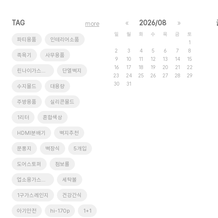
TAG
«
2026/08
»
more
일
월
화
수
목
금
토
파티용품
인테리어소품
1
2
3
4
5
6
7
8
족욕기
사무용품
9
10
11
12
13
14
15
16
17
18
19
20
21
22
린나이가스레인지
단열벽지
23
24
25
26
27
28
29
30
31
수지몰드
대용량
주방용품
실리콘몰드
1리터
혼합색상
HDMI분배기
벽지추천
문풍지
벽장식
5개입
도어스토퍼
점보롤
업소용가스레인지
세탁볼
1구가스레인지
건강간식
아기안전
hi-170p
1+1