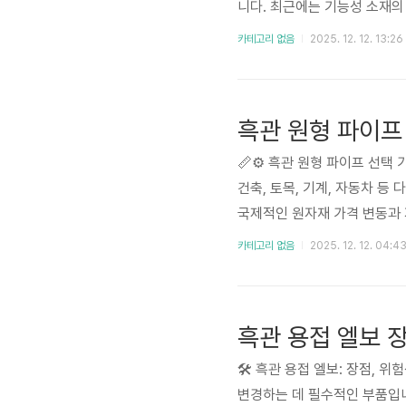
니다. 최근에는 기능성 소재의
준한 판매량을 기록하고 있습
카테고리 없음
2025. 12. 12. 13:26
모습을 쉽게 찾아볼 수 있습니
기능을 갖춘 흑관캡을 찾고 있습
흑관 원형 파이프
📏⚙️ 흑관 원형 파이프 선
건축, 토목, 기계, 자동차 등
국제적인 원자재 가격 변동과 
의 중요성이 더욱 커지고 있습
카테고리 없음
2025. 12. 12. 04:4
은 비용 절감과 프로젝트 성공
적의 파이프를 선택하는데..
흑관 용접 엘보 
🛠️ 흑관 용접 엘보: 장점,
변경하는 데 필수적인 부품입니