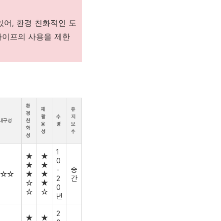
어, 환경 친화적인 도
파이프의 사용을 제한
환
재
유
경
활
수
지
내구성
친
용
명
보
화
성
수
성
1
★
★
0
★
★
-
중
☆☆
★
★
2
간
☆
★
0
☆
☆
년
2
★
★