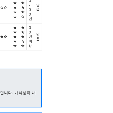
0
★
★
-
낮
☆☆
★
★
3
음
☆
★
0
☆
☆
년
★
★
3
★
★
0
낮
★☆
★
★
년
음
★
☆
이
☆
☆
상
수합니다. 내식성과 내