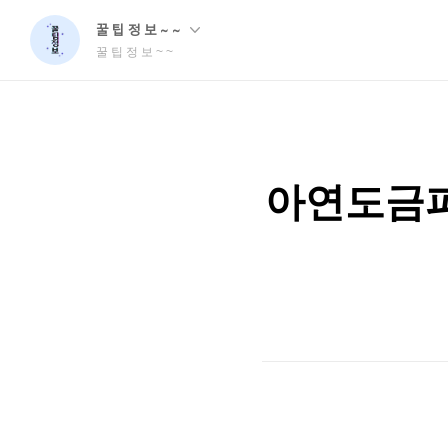
꿀 팁 정 보 ~ ~
꿀 팁 정 보 ~ ~
아연도금파