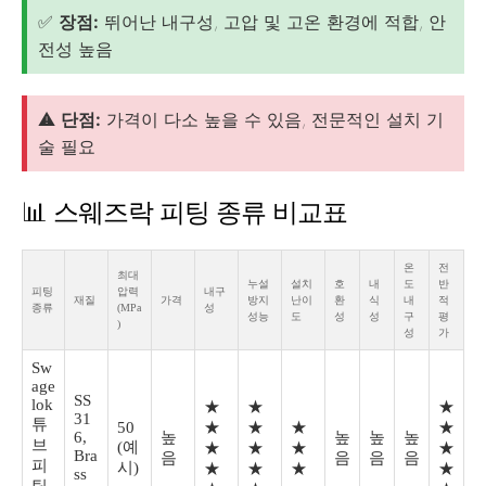
✅
장점:
뛰어난 내구성, 고압 및 고온 환경에 적합, 안
전성 높음
⚠️
단점:
가격이 다소 높을 수 있음, 전문적인 설치 기
술 필요
📊 스웨즈락 피팅 종류 비교표
온
전
최대
누설
설치
호
내
도
반
피팅
압력
내구
재질
가격
방지
난이
환
식
내
적
종류
(MPa
성
성능
도
성
성
구
평
)
성
가
Sw
age
SS
lok
★
★
★
31
튜
50
★
★
★
★
6,
높
높
높
높
브
(예
★
★
★
★
Bra
음
음
음
음
피
시)
★
★
★
★
ss