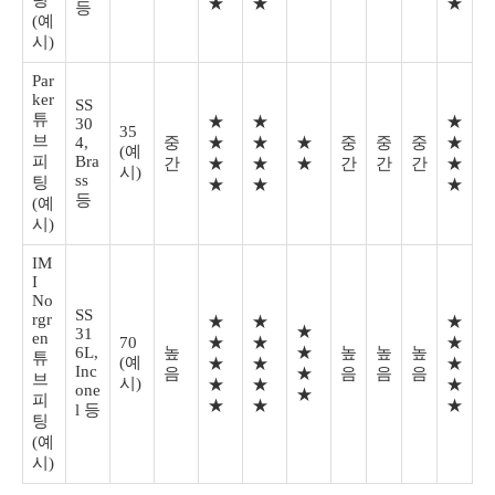
팅
★
★
★
등
(예
시)
Par
ker
SS
튜
★
★
★
30
35
브
4,
중
★
★
★
중
중
중
★
(예
피
Bra
간
★
★
★
간
간
간
★
시)
ss
팅
★
★
★
등
(예
시)
IM
I
No
SS
rgr
★
★
★
★
31
en
70
★
★
★
6L,
높
★
높
높
높
튜
(예
★
★
★
Inc
음
★
음
음
음
브
시)
★
★
★
one
★
피
★
★
★
l 등
팅
(예
시)