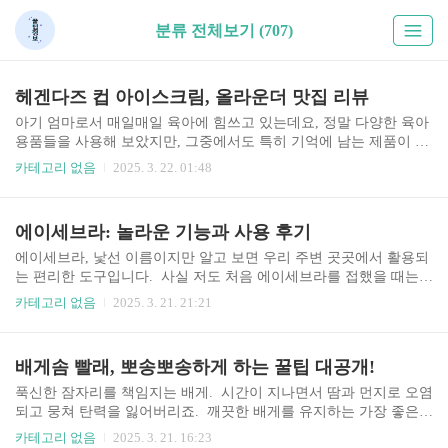
분류 전체보기 (707)
헤겐다즈 컵 아이스크림, 올라운더 맛집 리뷰
아기 엄마로서 매일매일 육아에 힘쓰고 있는데요, 정말 다양한 육아
용품들을 사용해 보았지만, 그중에서도 특히 기억에 남는 제품이 하
나 있어 소개해 드리려고 해요. 바로 헤겐 올라운더 컵이에요. 처음
카테고리 없음
2025. 3. 22. 01:48
에는 괜히 비싼 돈 주고 사는 건 아닌가 하는 생각도 했었지만, 막상
사용해보니 그 효용성에 깜짝 놀랐답니다. 오늘은 제가 직접 사용해
본 경험을 바탕으로 헤겐 올라운더 컵에 대한 솔직한 후기를 여러분
에이세브라: 놀라운 기능과 사용 후기
께 전달해 드릴게요. 과연 육아맘들에게 꼭 필요한 필수템일까요?
함께 알아봐요. 헤겐 올라운더 컵이란 무엇일까요? 헤겐 올라운더
에이세브라, 낯선 이름이지만 알고 보면 우리 주변 곳곳에서 활용되
컵은 모유 수유와 분유 수유 모두 가능한 만능 컵이라고 생각해요.
는 편리한 도구입니다. 사실 저도 처음 에이세브라를 접했을 때는
저는 모유 수유를 했는데, 직장 복귀 후 아기에게 모유를 직접 먹일
어떤 프로그램인지, 어떻게 사용하는 건지 막막했어요. 하지만 조금
카테고리 없음
2025. 3. 21. 21:21
수 없어서 젖병을 사용했었어요. 하지만 젖병..
만 자세히 들여다보니 그 편리함에 놀라지 않을 수 없더라고요. 이
글에서는 에이세브라에 대한 모든 것을 쉽고 재미있게 알려드리려
고 합니다. 함께 에이세브라의 매력 속으로 빠져보시죠! 에이세브라
배게솜 빨래, 뽀송뽀송하게 하는 꿀팁 대공개!
란 무엇일까요 에이세브라는 복잡한 수식이나 계산을 쉽고 빠르게
처리하는 데 도움을 주는 프로그램이라고 합니다. 단순한 사칙연산
푹신한 잠자리를 책임지는 배게. 시간이 지나면서 땀과 먼지로 오염
부터 복잡한 미적분까지, 다양한 수학적 연산을 손쉽게 해결할 수 있
되고 뭉쳐 탄력을 잃어버리죠. 깨끗한 배게를 유지하는 가장 좋은
게 해주는 강력한 도구죠. 처음에는 어려워 보일 수 있지만, 실제로
방법은 바로 빨래입니다. 하지만 배게솜은 재질에 따라 빨래 방법이
카테고리 없음
2025. 3. 21. 16:23
사용해보면 그 편리함에 감탄하실 거예요. 마치 마법처럼 복잡한..