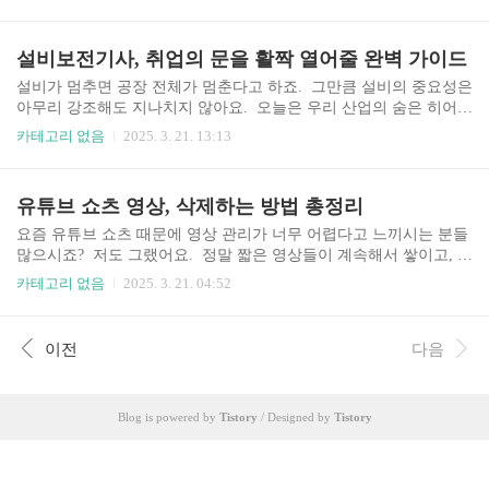
다르기 때문에 어려워하는 분들도 많으실 거예요. 오늘은 배게솜 종
류별 빨래 방법부터 건조까지, 배게솜 빨래에 대한 모든 것을 알려드
리겠습니다. 자, 함께 배게솜 빨래의 세계로 빠져볼까요? 배게솜 종
설비보전기사, 취업의 문을 활짝 열어줄 완벽 가이드
류별 빨래 방법 알아보기 배게솜 종류는 깃털, 솜, 마이크로 화이바
등 다양합니다. 각 재질에 따라 빨래 방법이 조금씩 다르기 때문에,
설비가 멈추면 공장 전체가 멈춘다고 하죠. 그만큼 설비의 중요성은
먼저 내 배게솜이 어떤 재질인지 확인하는 것이 중요해요. 깃털 배게
아무리 강조해도 지나치지 않아요. 오늘은 우리 산업의 숨은 히어
솜은 물세탁이 가능하지만, 세탁망 사용은 필수입니다. 솜 배게솜은
로, 설비보전기사에 대해 자세히 알아보는 시간을 갖도록 하겠습니
카테고리 없음
2025. 3. 21. 13:13
깃털 배게솜보다 더 섬세한 관리가 필요하답..
다. 설비보전기사는 단순히 고장난 기계를 수리하는 사람이 아니라,
설비의 건강을 책임지는 전문가라고 생각해요. 그럼 지금부터 설비
보전기사의 세계로 함께 떠나볼까요? 설비보전기사가 되려면 어떤
유튜브 쇼츠 영상, 삭제하는 방법 총정리
준비를 해야 할까요 설비보전기사가 되는 길은 여러가지가 있습니
다. 가장 일반적인 방법은 관련 학과를 졸업하고 관련 분야의 경력
요즘 유튜브 쇼츠 때문에 영상 관리가 너무 어렵다고 느끼시는 분들
을 쌓는 거예요. 기계공학, 자동차공학, 전기공학 등 다양한 학과 출
많으시죠? 저도 그랬어요. 정말 짧은 영상들이 계속해서 쌓이고, 정
신들이 설비보전기사로 활동하고 있더라고요. 하지만 단순히 학력
리하기도 힘들고, 무엇보다 제가 원하는 콘텐츠 방향과는 조금 다른
카테고리 없음
2025. 3. 21. 04:52
만으로는 부족합니다. 실제로 현장에서 설비를 다루고, 문제 해..
느낌이 들더라고요. 그래서 쇼츠를 삭제하고 싶어졌고, 여러 방법을
찾아보고 직접 해봤습니다. 이 글에서는 유튜브 쇼츠를 효과적으로
삭제하는 방법을 자세히 알려드릴게요. 쇼츠 삭제 방법은 생각보다
이전
다음
간단해요 유튜브 쇼츠를 삭제하는 건 생각보다 어렵지 않아요. 먼저
유튜브 스튜디오에 접속하셔야 합니다. 로그인을 하고, 왼쪽 메뉴에
서 '콘텐츠'를 찾아 클릭하세요. 그러면 내가 업로드한 모든 영상 목
Blog is powered by
Tistory
/ Designed by
Tistory
록이 나오는데, 여기서 쇼츠를 찾아 삭제하면 됩니다. 각 영상의 오
른쪽에 있는 세 개의 점을 클릭하면 '삭제..