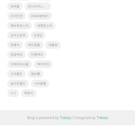
세탁볼
린나이가스레인지
아기안전
HDMI분배기
패브릭포스터
대형포스터
도어스토퍼
5개입
문풍지
파티용품
대용량
혼합색상
단열벽지
인테리어소품
벽지추천
수지몰드
점보롤
실리콘몰드
사무용품
1+1
벽장식
Blog is powered by
Tistory
/ Designed by
Tistory