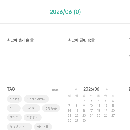
2026/06 (0)
최근에 올라온 글
최근에 달린 댓글
TAG
«
2026/06
»
more
일
월
화
수
목
금
토
와인랙
1구가스레인지
1
2
3
4
5
6
7
8
9
10
11
12
13
1리터
hi-170p
주방용품
14
15
16
17
18
19
20
21
22
23
24
25
26
27
족욕기
건강간식
28
29
30
업소용가스레인지
웨딩소품